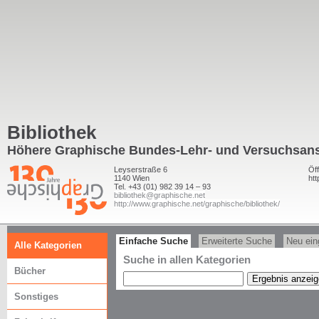
Bibliothek
Höhere Graphische Bundes-Lehr- und Versuchsans
Leyserstraße 6
Öff
1140 Wien
htt
Tel. +43 (01) 982 39 14 – 93
bibliothek@graphische.net
http://www.graphische.net/graphische/bibliothek/
Einfache Suche
Erweiterte Suche
Neu ein
Alle Kategorien
Suche in allen Kategorien
Bücher
Sonstiges